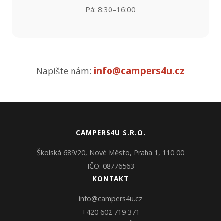
Pá: 8:30–16:00
info@campers4u.cz
Napište nám:
CAMPERS4U S.R.O.
Školská 689/20, Nové Město, Praha 1, 110 00
IČO: 08776563
KONTAKT
info@campers4u.cz
+420 602 719 371